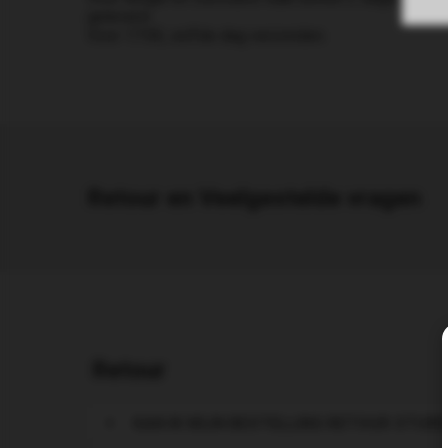
ezoeker.
geleverd.
Voor 17:00, zelfde dag verzonden.
Voorkeuren opslaan
Retour en Veelgestelde vragen
Retour
KAN IK MIJN BESTELLING RETOUR STURE