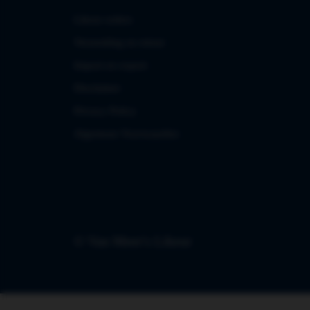
Likeur orders
Verzending en retour
Import en export
Disclaimer
Privacy Policy
Algemene Voorwaarden
© Van Meer's Likeur