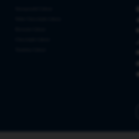
Stroopwafel Likeur
Witte Chocolade Likeur
Brownie Likeur
Chocolade Likeur
Tiramisu Likeur